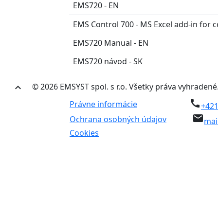
EMS720 - EN
EMS Control 700 - MS Excel add-in for
EMS720 Manual - EN
EMS720 návod - SK
© 2026 EMSYST spol. s r.o. Všetky práva vyhradené
keyboard_arrow_up
call
Právne informácie
+421
email
Ochrana osobných údajov
mai
Cookies