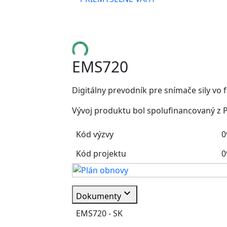
EMS720
Digitálny prevodník pre snímače sily vo
Vývoj produktu bol spolufinancovaný z P
Kód výzvy
0
Kód projektu
0
expand_more
Dokumenty
EMS720 - SK